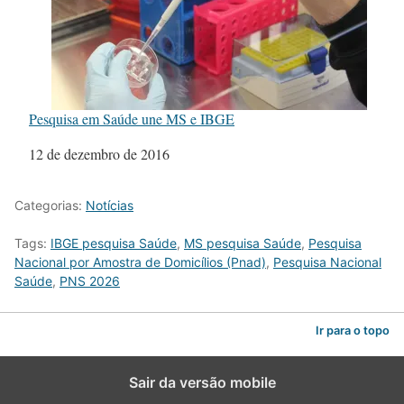
Pesquisa em Saúde une MS e IBGE
Data
12 de dezembro de 2016
Categorias:
Notícias
Tags:
IBGE pesquisa Saúde
,
MS pesquisa Saúde
,
Pesquisa
Nacional por Amostra de Domicílios (Pnad)
,
Pesquisa Nacional
Saúde
,
PNS 2026
Ir para o topo
Sair da versão mobile