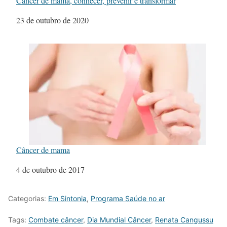
Câncer de mama, conhecer, prevenir e transformar
Data
23 de outubro de 2020
Câncer de mama
Data
4 de outubro de 2017
Categorias:
Em Sintonia
,
Programa Saúde no ar
Tags:
Combate câncer
,
Dia Mundial Câncer
,
Renata Cangussu