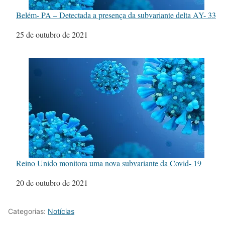
Belém- PA – Detectada a presença da subvariante delta AY- 33
Data
25 de outubro de 2021
Reino Unido monitora uma nova subvariante da Covid- 19
Data
20 de outubro de 2021
Categorias:
Notícias