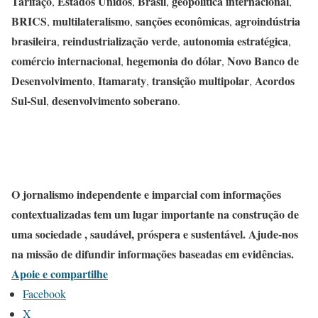
Tarifaço
Estados Unidos
Brasil
geopolítica internacional
,
,
,
,
BRICS
multilateralismo
sanções econômicas
agroindústria
,
,
,
brasileira
reindustrialização verde
autonomia estratégica
,
,
,
comércio internacional
hegemonia do dólar
Novo Banco de
,
,
Desenvolvimento
Itamaraty
transição multipolar
Acordos
,
,
,
Sul-Sul
desenvolvimento soberano
,
.
O jornalismo independente e imparcial com informações
contextualizadas tem um lugar importante na construção de
uma sociedade , saudável, próspera e sustentável. Ajude-nos
na missão de difundir informações baseadas em evidências.
Apoie e compartilhe
Facebook
X