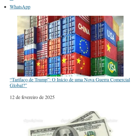
WhatsApp
“Tarifaço de Trump”: O Início de uma Nova Guerra Comercial
Global?”
Data
12 de fevereiro de 2025