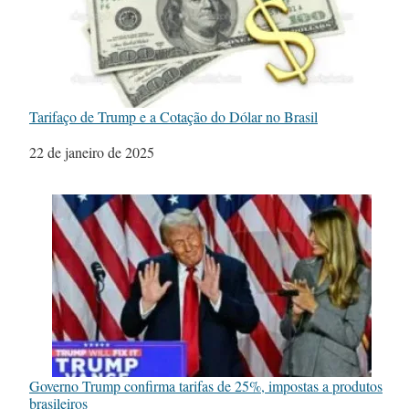
Tarifaço de Trump e a Cotação do Dólar no Brasil
Data
22 de janeiro de 2025
Governo Trump confirma tarifas de 25%, impostas a produtos
brasileiros