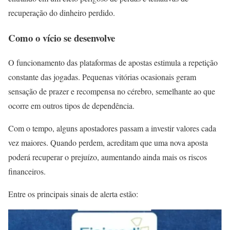
recuperação do dinheiro perdido.
Como o vício se desenvolve
O funcionamento das plataformas de apostas estimula a repetição
constante das jogadas. Pequenas vitórias ocasionais geram
sensação de prazer e recompensa no cérebro, semelhante ao que
ocorre em outros tipos de dependência.
Com o tempo, alguns apostadores passam a investir valores cada
vez maiores. Quando perdem, acreditam que uma nova aposta
poderá recuperar o prejuízo, aumentando ainda mais os riscos
financeiros.
Entre os principais sinais de alerta estão: