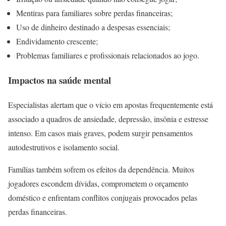
Mentiras para familiares sobre perdas financeiras;
Uso de dinheiro destinado a despesas essenciais;
Endividamento crescente;
Problemas familiares e profissionais relacionados ao jogo.
Impactos na saúde mental
Especialistas alertam que o vício em apostas frequentemente está
associado a quadros de ansiedade, depressão, insônia e estresse
intenso. Em casos mais graves, podem surgir pensamentos
autodestrutivos e isolamento social.
Famílias também sofrem os efeitos da dependência. Muitos
jogadores escondem dívidas, comprometem o orçamento
doméstico e enfrentam conflitos conjugais provocados pelas
perdas financeiras.