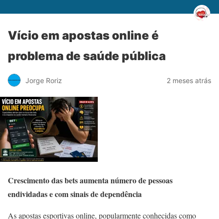
Vício em apostas online é
problema de saúde pública
Jorge Roriz
2 meses atrás
Crescimento das bets aumenta número de pessoas
endividadas e com sinais de dependência
As apostas esportivas online, popularmente conhecidas como