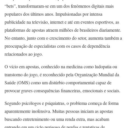
“bets”, transformaram-se em um dos fenômenos digitais mais
populares dos últimos anos. Impulsionadas por intensa
publicidade na televisão, internet e até em eventos esportivos, as
plataformas de apostas atraem milhões de brasileiros diariamente.
No entanto, junto com o crescimento do setor, aumenta também a
preocupação de especialistas com os casos de dependência
relacionados ao jogo.
O vício em apostas, conhecido na medicina como ludopatia ou
transtorno do jogo, é reconhecido pela Organização Mundial da
Saúde (OMS) como um distúrbio comportamental capaz de
provocar graves consequências financeiras, emocionais e sociais.
Segundo psicólogos e psiquiatras, o problema começa de forma
aparentemente inofensiva. Muitas pessoas iniciam as apostas
buscando entretenimento ou uma renda extra, mas acabam
entrando em um ciclo perigoso de perdas e tentativas de