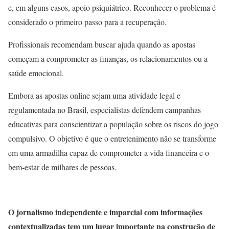
e, em alguns casos, apoio psiquiátrico. Reconhecer o problema é
considerado o primeiro passo para a recuperação.
Profissionais recomendam buscar ajuda quando as apostas
começam a comprometer as finanças, os relacionamentos ou a
saúde emocional.
Embora as apostas online sejam uma atividade legal e
regulamentada no Brasil, especialistas defendem campanhas
educativas para conscientizar a população sobre os riscos do jogo
compulsivo. O objetivo é que o entretenimento não se transforme
em uma armadilha capaz de comprometer a vida financeira e o
bem-estar de milhares de pessoas.
O jornalismo independente e imparcial com informações
contextualizadas tem um lugar importante na construção de