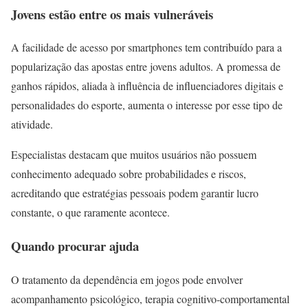
Jovens estão entre os mais vulneráveis
A facilidade de acesso por smartphones tem contribuído para a
popularização das apostas entre jovens adultos. A promessa de
ganhos rápidos, aliada à influência de influenciadores digitais e
personalidades do esporte, aumenta o interesse por esse tipo de
atividade.
Especialistas destacam que muitos usuários não possuem
conhecimento adequado sobre probabilidades e riscos,
acreditando que estratégias pessoais podem garantir lucro
constante, o que raramente acontece.
Quando procurar ajuda
O tratamento da dependência em jogos pode envolver
acompanhamento psicológico, terapia cognitivo-comportamental