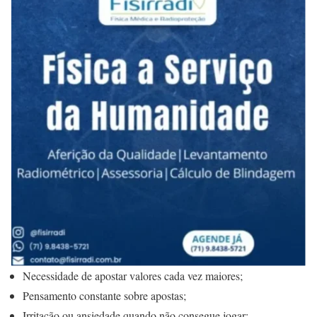
Necessidade de apostar valores cada vez maiores;
Pensamento constante sobre apostas;
Irritação ou ansiedade quando não consegue jogar;