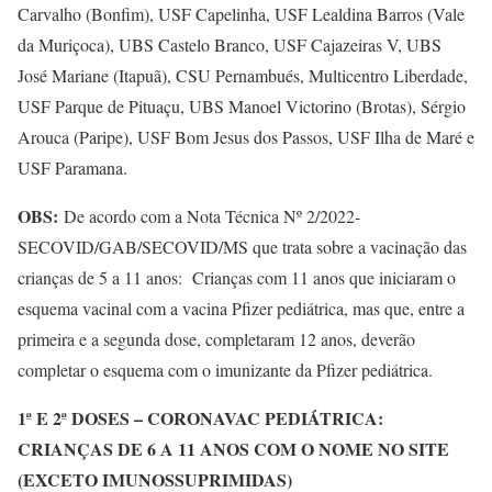
Carvalho (Bonfim), USF Capelinha, USF Lealdina Barros (Vale
da Muriçoca), UBS Castelo Branco, USF Cajazeiras V, UBS
José Mariane (Itapuã), CSU Pernambués, Multicentro Liberdade,
USF Parque de Pituaçu, UBS Manoel Victorino (Brotas), Sérgio
Arouca (Paripe), USF Bom Jesus dos Passos, USF Ilha de Maré e
USF Paramana.
OBS:
De acordo com a Nota Técnica Nº 2/2022-
SECOVID/GAB/SECOVID/MS que trata sobre a vacinação das
crianças de 5 a 11 anos: Crianças com 11 anos que iniciaram o
esquema vacinal com a vacina Pfizer pediátrica, mas que, entre a
primeira e a segunda dose, completaram 12 anos, deverão
completar o esquema com o imunizante da Pfizer pediátrica.
1ª E 2ª DOSES – CORONAVAC PEDIÁTRICA:
CRIANÇAS DE 6 A 11 ANOS COM O NOME NO SITE
(EXCETO IMUNOSSUPRIMIDAS)