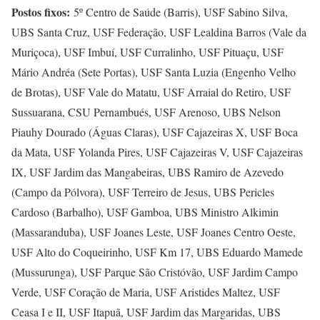
Postos fixos:
5º Centro de Saúde (Barris), USF Sabino Silva,
UBS Santa Cruz, USF Federação, USF Lealdina Barros (Vale da
Muriçoca), USF Imbuí, USF Curralinho, USF Pituaçu, USF
Mário Andréa (Sete Portas), USF Santa Luzia (Engenho Velho
de Brotas), USF Vale do Matatu, USF Arraial do Retiro, USF
Sussuarana, CSU Pernambués, USF Arenoso, UBS Nelson
Piauhy Dourado (Águas Claras), USF Cajazeiras X, USF Boca
da Mata, USF Yolanda Pires, USF Cajazeiras V, USF Cajazeiras
IX, USF Jardim das Mangabeiras, UBS Ramiro de Azevedo
(Campo da Pólvora), USF Terreiro de Jesus, UBS Pericles
Cardoso (Barbalho), USF Gamboa, UBS Ministro Alkimin
(Massaranduba), USF Joanes Leste, USF Joanes Centro Oeste,
USF Alto do Coqueirinho, USF Km 17, UBS Eduardo Mamede
(Mussurunga), USF Parque São Cristóvão, USF Jardim Campo
Verde, USF Coração de Maria, USF Aristides Maltez, USF
Ceasa I e II, USF Itapuã, USF Jardim das Margaridas, UBS