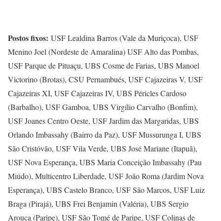
Postos fixos:
USF Lealdina Barros (Vale da Muriçoca), USF
Menino Joel (Nordeste de Amaralina) USF Alto das Pombas,
USF Parque de Pituaçu, UBS Cosme de Farias, UBS Manoel
Victorino (Brotas), CSU Pernambués, USF Cajazeiras V, USF
Cajazeiras XI, USF Cajazeiras IV, UBS Péricles Cardoso
(Barbalho), USF Gamboa, UBS Virgílio Carvalho (Bonfim),
USF Joanes Centro Oeste, USF Jardim das Margaridas, UBS
Orlando Imbassahy (Bairro da Paz), USF Mussurunga I, UBS
São Cristóvão, USF Vila Verde, UBS José Mariane (Itapuã),
USF Nova Esperança, UBS Maria Conceição Imbassahy (Pau
Miúdo), Multicentro Liberdade, USF João Roma (Jardim Nova
Esperança), UBS Castelo Branco, USF São Marcos, USF Luiz
Braga (Pirajá), UBS Frei Benjamin (Valéria), UBS Sergio
Arouca (Paripe), USF São Tomé de Paripe, USF Colinas de