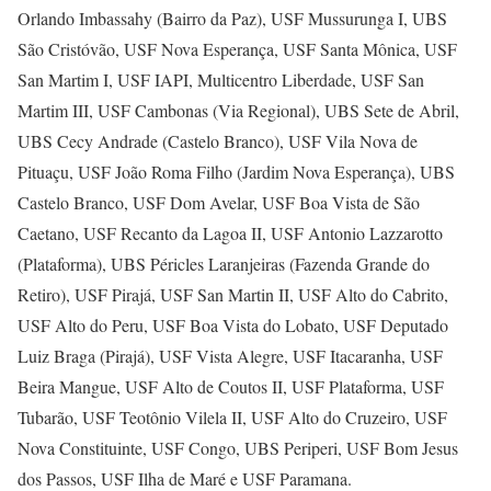
Orlando Imbassahy (Bairro da Paz), USF Mussurunga I, UBS
São Cristóvão, USF Nova Esperança, USF Santa Mônica, USF
San Martim I, USF IAPI, Multicentro Liberdade, USF San
Martim III, USF Cambonas (Via Regional), UBS Sete de Abril,
UBS Cecy Andrade (Castelo Branco), USF Vila Nova de
Pituaçu, USF João Roma Filho (Jardim Nova Esperança), UBS
Castelo Branco, USF Dom Avelar, USF Boa Vista de São
Caetano, USF Recanto da Lagoa II, USF Antonio Lazzarotto
(Plataforma), UBS Péricles Laranjeiras (Fazenda Grande do
Retiro), USF Pirajá, USF San Martin II, USF Alto do Cabrito,
USF Alto do Peru, USF Boa Vista do Lobato, USF Deputado
Luiz Braga (Pirajá), USF Vista Alegre, USF Itacaranha, USF
Beira Mangue, USF Alto de Coutos II, USF Plataforma, USF
Tubarão, USF Teotônio Vilela II, USF Alto do Cruzeiro, USF
Nova Constituinte, USF Congo, UBS Periperi, USF Bom Jesus
dos Passos, USF Ilha de Maré e USF Paramana.