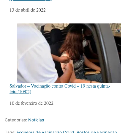
Data
13 de abril de 2022
Salvador – Vacinação contra Covid – 19 nesta quinta-
feira(10/02)
Data
10 de fevereiro de 2022
Categorias:
Notícias
Tags:
Esquema de vacinação Covid
,
Postos de vacinação