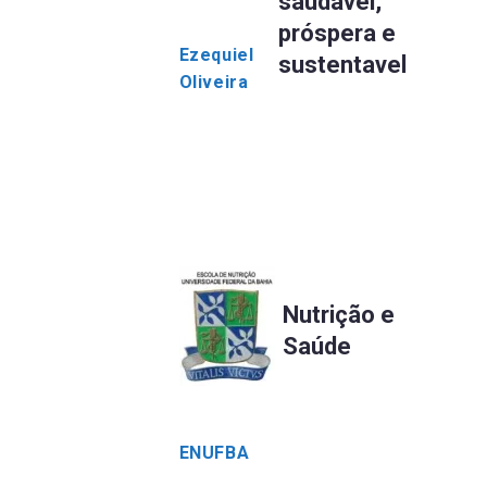
saudável,
próspera e
Ezequiel
sustentavel
Oliveira
Nutrição e
Saúde
ENUFBA