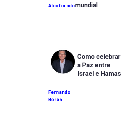
mundial
Alcoforado
Como celebrar
a Paz entre
Israel e Hamas
Fernando
Borba