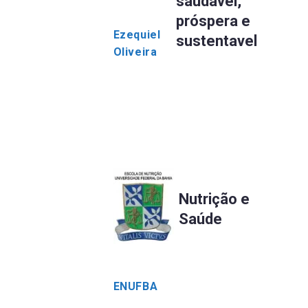
saudável,
próspera e
Ezequiel
sustentavel
Oliveira
Nutrição e
Saúde
ENUFBA