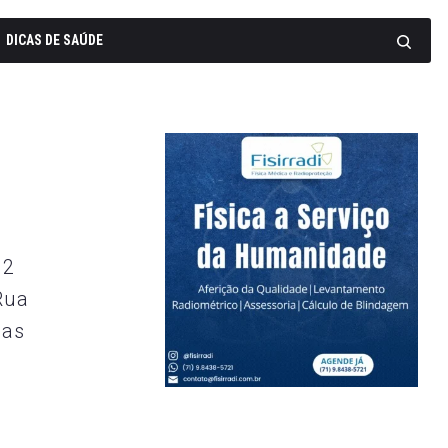
DICAS DE SAÚDE
 2
Rua
ças
,