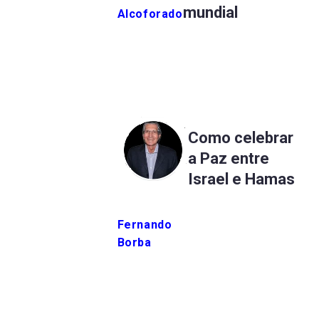
mundial
Alcoforado
Como celebrar
a Paz entre
Israel e Hamas
Fernando
Borba