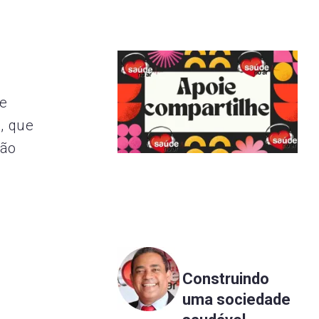
 e
, que
rão
Construindo
uma sociedade