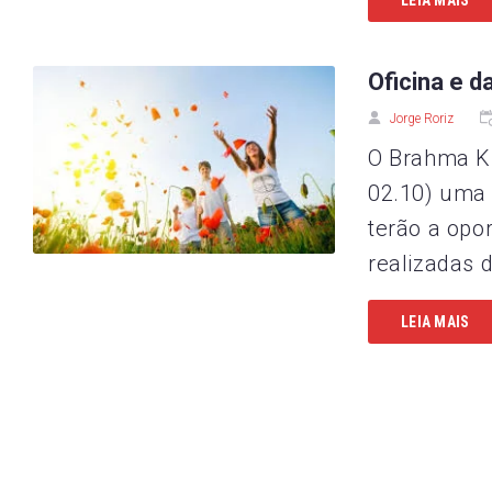
Oficina e 
Jorge Roriz
O Brahma K
02.10) uma 
terão a opor
realizadas 
LEIA MAIS