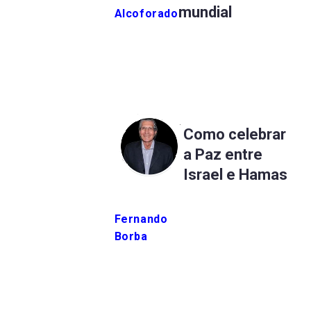
mundial
Alcoforado
Como celebrar
a Paz entre
Israel e Hamas
Fernando
Borba