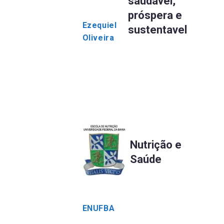
saudável,
próspera e
Ezequiel
sustentavel
Oliveira
Nutrição e
Saúde
ENUFBA