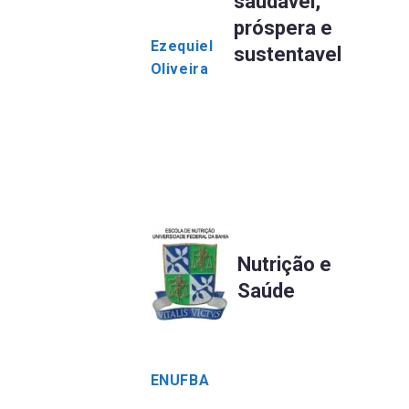
saudável,
próspera e
Ezequiel
sustentavel
Oliveira
Nutrição e
Saúde
ENUFBA