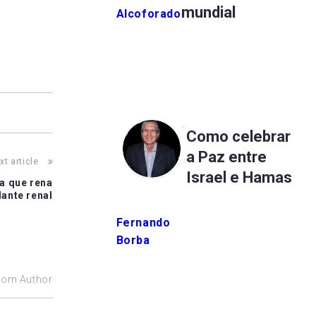
mundial
Alcoforado
Como celebrar
a Paz entre
xt article
Israel e Hamas
fa que rena
lante renal
Fernando
Borba
rom Author