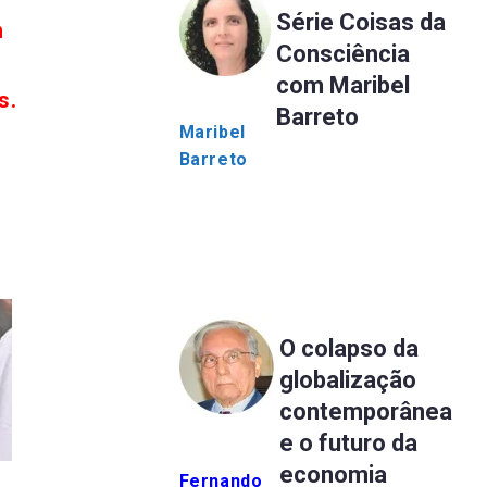
Série Coisas da
m
Consciência
com Maribel
s.
Barreto
Maribel
Barreto
O colapso da
globalização
contemporânea
e o futuro da
economia
Fernando