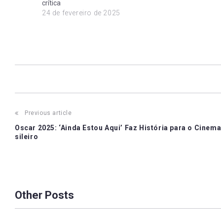
crítica
24 de fevereiro de 2025
Post
Previous article
Oscar 2025: ‘Ainda Estou Aqui’ Faz História para o Cinema
navigation
sileiro
Other Posts