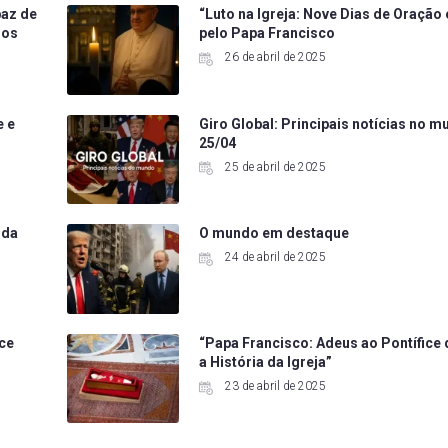
paz de
“Luto na Igreja: Nove Dias de Oraçã
ios
pelo Papa Francisco
26 de abril de 2025
e e
Giro Global: Principais notícias no 
25/04
25 de abril de 2025
 da
O mundo em destaque
24 de abril de 2025
ice
“Papa Francisco: Adeus ao Pontífic
a História da Igreja”
23 de abril de 2025