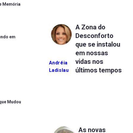
o e Memória
A Zona do
Desconforto
mundo em
que se instalou
em nossas
vidas nos
Andréia
últimos tempos
Ladislau
e que Mudou
As novas