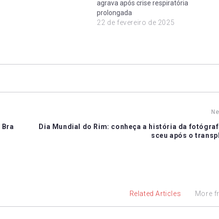
agrava após crise respiratória
prolongada
22 de fevereiro de 2025
Ne
 Bra
Dia Mundial do Rim: conheça a história da fotógra
sceu após o transp
Related Articles
More f