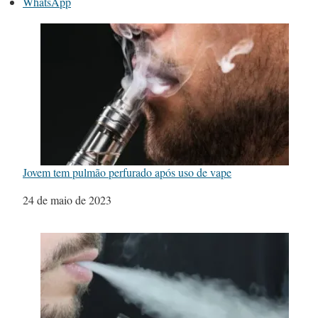
WhatsApp
Jovem tem pulmão perfurado após uso de vape
Data
24 de maio de 2023