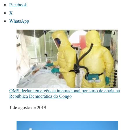
Facebook
X
WhatsApp
OMS declara emergência internacional por surto de ebola na
República Democrática do Congo
Data
1 de agosto de 2019