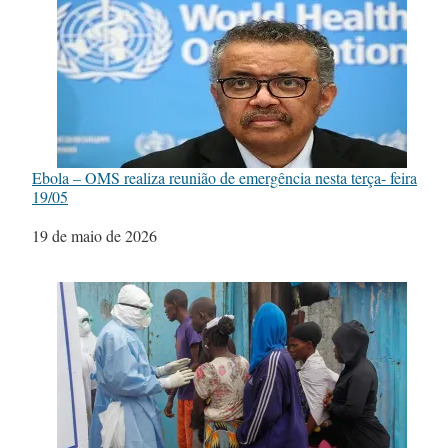
Ebola – OMS realiza reunião de emergência nesta terça- feira
19/05
Data
19 de maio de 2026