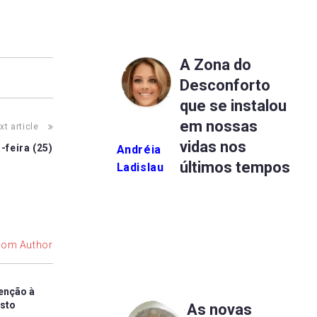
A Zona do
Desconforto
que se instalou
em nossas
xt article
vidas nos
-feira (25)
Andréia
últimos tempos
Ladislau
rom Author
enção à
osto
As novas