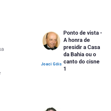
Ponto de vista -
A honra de
presidir a Casa
sa
da Bahia ou o
canto do cisne
Joaci Góis
a
1
e