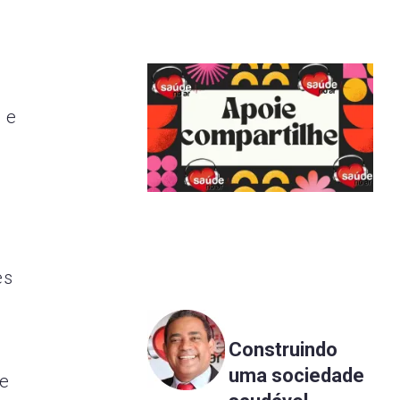
 e
es
Construindo
uma sociedade
 e