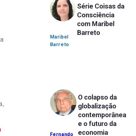
Série Coisas da
Consciência
com Maribel
Barreto
Maribel
da
Barreto
O colapso da
a,
globalização
contemporânea
e o futuro da
m
economia
Fernando