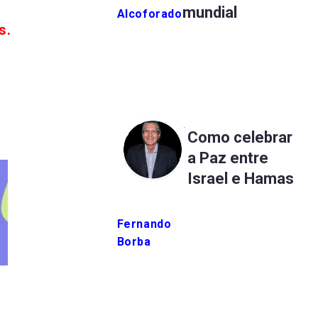
mundial
Alcoforado
s.
Como celebrar
a Paz entre
Israel e Hamas
Fernando
Borba