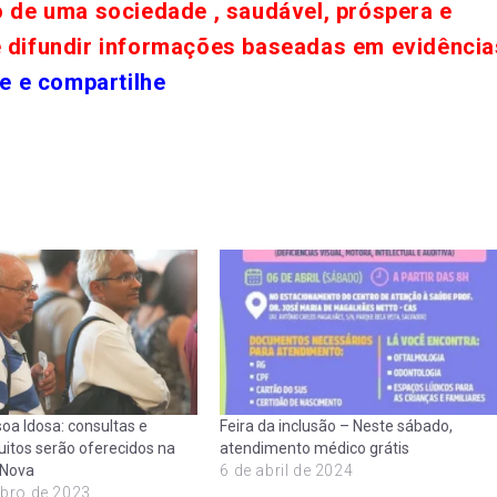
o de uma sociedade , saudável, próspera e
e difundir informações baseadas em evidência
e e compartilhe
oa Idosa: consultas e
Feira da inclusão – Neste sábado,
itos serão oferecidos na
atendimento médico grátis
 Nova
6 de abril de 2024
bro de 2023