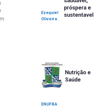
saudável,
s
próspera e
O
Ezequiel
sustentavel
om
Oliveira
Nutrição e
Saúde
ENUFBA