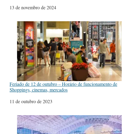
Data
13 de novembro de 2024
Feriado de 12 de outubro – Horário de funcionamento de
Shoppings, cinemas, mercados
Data
11 de outubro de 2023