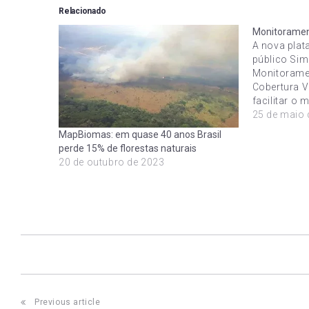
Relacionado
Monitoramen
A nova plat
público Sim
Monitoramen
Cobertura V
facilitar o
cobertura v
25 de maio 
fornecer al
MapBiomas: em quase 40 anos Brasil
projeto foi 
perde 15% de florestas naturais
Nacional do
20 de outubro de 2023
Laboratório
Processame
Post
Previous article