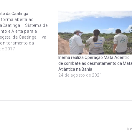
to da Caatinga
aforma aberta ao
aCaatinga – Sistema de
to e Alerta para a
egetal da Caatinga – vai
 monitoramento da
egetal da Caatinga e
de 2017
ertas sobre a seca. O
Inema realiza Operação Mata Adentro
lançado pelo Instituto
de combate ao desmatamento da Mat
 Semiárido (Insa) e o
Atlântica na Bahia
 de Análise e
24 de agosto de 2021
nto de Imagens de…
Ne