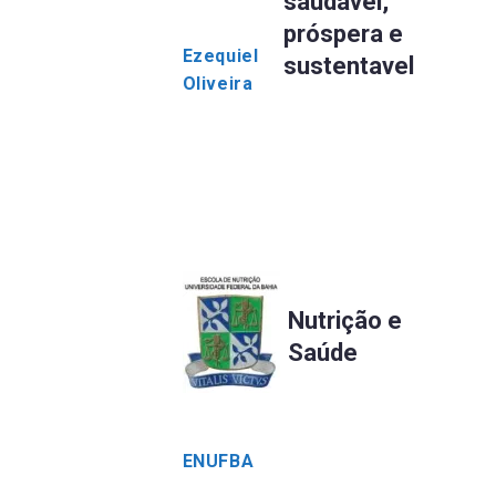
saudável,
próspera e
Ezequiel
sustentavel
Oliveira
Nutrição e
Saúde
ENUFBA