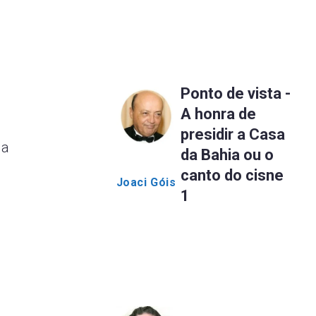
Ponto de vista -
o
A honra de
presidir a Casa
da
da Bahia ou o
canto do cisne
Joaci Góis
1