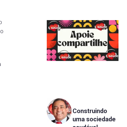
o
ão
a
Construindo
uma sociedade