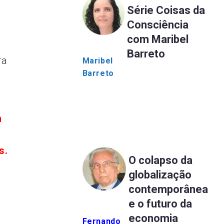
Série Coisas da
Consciência
com Maribel
Barreto
ra
Maribel
Barreto
m
s.
O colapso da
globalização
contemporânea
e o futuro da
economia
Fernando