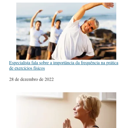
Especialista fala sobre a importância da frequência na prática
de exercícios físicos
Data
28 de dezembro de 2022