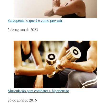
Sarcopenia: o que é e como prevenir
Data
3 de agosto de 2023
Musculação para combater a hipertensão
Data
26 de abril de 2016