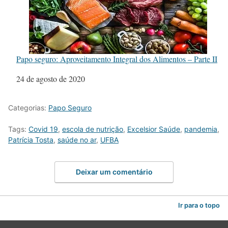
Papo seguro: Aproveitamento Integral dos Alimentos – Parte II
Data
24 de agosto de 2020
Categorias:
Papo Seguro
Tags:
Covid 19
,
escola de nutrição
,
Excelsior Saúde
,
pandemia
,
Patrícia Tosta
,
saúde no ar
,
UFBA
Deixar um comentário
Ir para o topo