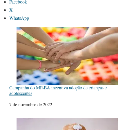
Facebook
X
WhatsApp
Campanha do MP-BA incentiva adoção de crianças e
adolescentes
Data
7 de novembro de 2022