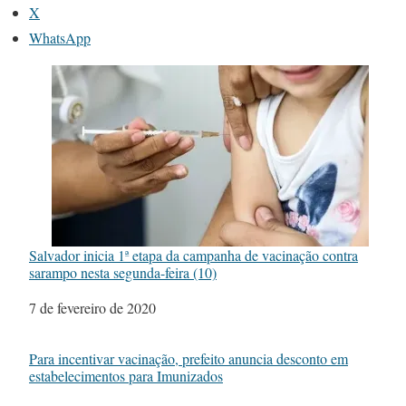
X
WhatsApp
Salvador inicia 1ª etapa da campanha de vacinação contra
sarampo nesta segunda-feira (10)
Data
7 de fevereiro de 2020
Para incentivar vacinação, prefeito anuncia desconto em
estabelecimentos para Imunizados