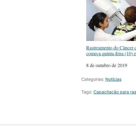
Rastreamento do Câncer
começa quinta-feira (10)
Data
8 de outubro de 2019
Categorias:
Notícias
Tags:
Capacitação para ra