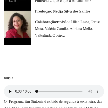
Podcast:
O que é que a banana tem?
Produção: Nedja Silva dos Santos
Colaboração/revisão:
Lilian Lessa, Jerusa
Mota, Valéria Camilo, Adriana Mello,
Valterlinda Queiroz
ouça:
O Programa Em Sintonia é exibido de segunda à sexta-feira, das
9 às 9:55h, com transmissão pelas Rádios Excelsior AM 840 e