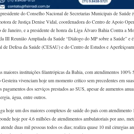
o presidente do Conselho Nacional de Secretarias Municipais de Sa
motora de Justiça Denise Vidal, coordenadora do Centro de Apoio Ope
 de Janeiro, e a presidente de honra da Liga Álvaro Bahia Contra a Mor
 da III Reunião Ampliada da Saúde “Diálogo do MP sobre a Saúde” e é 
al de Defesa da Saúde (CESAU) e do Centro de Estudos e Aperfeiçoa
 maiores instituições filantrópicas da Bahia, com atendimentos 100% 
 Gesteira vivenciam hoje um momento crítico sem precedentes em suas 
os pagamentos dos serviços prestados ao SUS, apesar de aumentos anuai
ergia, água, entre outros.
iga hoje um dos maiores complexos de saúde do país com atendimento 
esponde hoje por 4,6 milhões de atendimentos ambulatoriais por ano, me
 atende duas mil pessoas todos os dias; realiza quase 10 mil cirurgias a