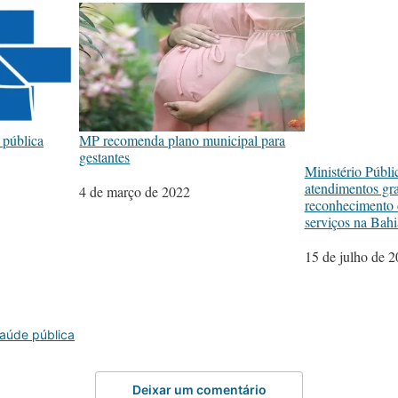
 pública
MP recomenda plano municipal para
gestantes
Ministério Públ
atendimentos gra
Data
4 de março de 2022
reconhecimento d
serviços na Bahi
Data
15 de julho de 
saúde pública
Deixar um comentário