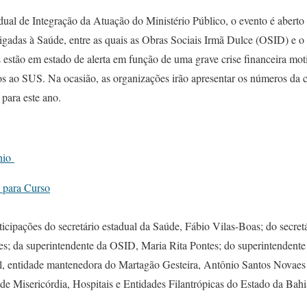
al de Integração da Atuação do Ministério Público, o evento é aberto 
ligadas à Saúde, entre as quais as Obras Sociais Irmã Dulce (OSID) e o
 estão em estado de alerta em função de uma grave crise financeira mo
os ao SUS. Na ocasião, as organizações irão apresentar os números da c
 para este ano.
ônio
 para Curso
icipações do secretário estadual da Saúde, Fábio Vilas-Boas; do secret
s; da superintendente da OSID, Maria Rita Pontes; do superintendent
il, entidade mantenedora do Martagão Gesteira, Antônio Santos Novaes 
de Misericórdia, Hospitais e Entidades Filantrópicas do Estado da Ba