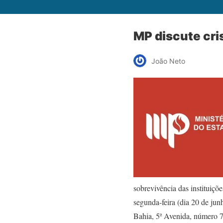
MP discute cri
João Neto
sobrevivência das instituiçõ
segunda-feira (dia 20 de jun
Bahia, 5ª Avenida, número 7