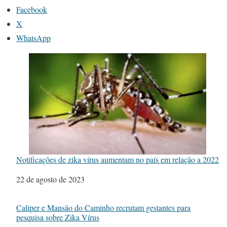
Facebook
X
WhatsApp
Notificações de zika vírus aumentam no país em relação a 2022
Data
22 de agosto de 2023
Caliper e Mansão do Caminho recrutam gestantes para
pesquisa sobre Zika Vírus