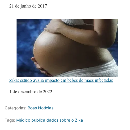
Data
21 de junho de 2017
Zika: estudo avalia impacto em bebês de mães infectadas
Data
1 de dezembro de 2022
Categorias:
Boas Notícias
Tags:
Médico publica dados sobre o Zika