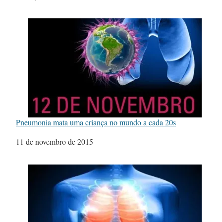
Pneumonia mata uma criança no mundo a cada 20s
Data
11 de novembro de 2015