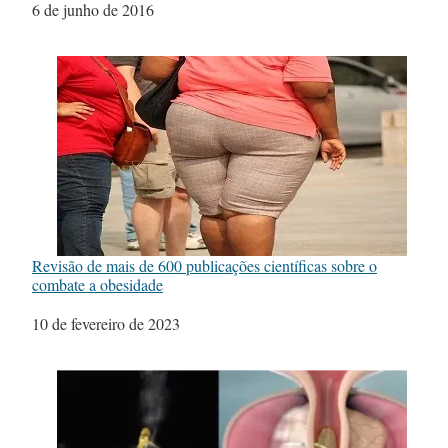
Data
6 de junho de 2016
Revisão de mais de 600 publicações científicas sobre o
combate a obesidade
Data
10 de fevereiro de 2023