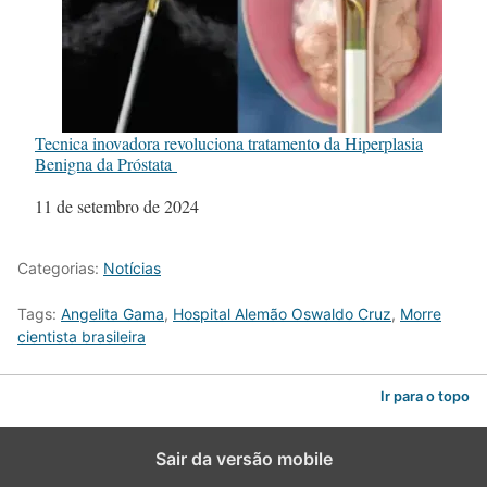
Tecnica inovadora revoluciona tratamento da Hiperplasia
Benigna da Próstata
Data
11 de setembro de 2024
Categorias:
Notícias
Tags:
Angelita Gama
,
Hospital Alemão Oswaldo Cruz
,
Morre
cientista brasileira
Ir para o topo
Sair da versão mobile