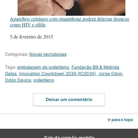
Aparelhos celulares com smartphone poderá detectar doenças
como HIV e sífilis
Data
5 de fevereiro de 2015
Categorias:
Novas tecnologias
Tags:
embalagem de polietileno
,
Fundação Bill & Melinda
Gates
,
Innovation Countdown 2030 (IC2030)
,
Jorge Odon
,
Odón Device
,
polietileno
Deixar um comentário
Ir para o topo
Sair da versão mobile