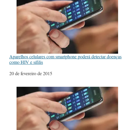
Aparelhos celulares com smartphone poderá detectar doenças
como HIV e sífilis
Data
20 de fevereiro de 2015