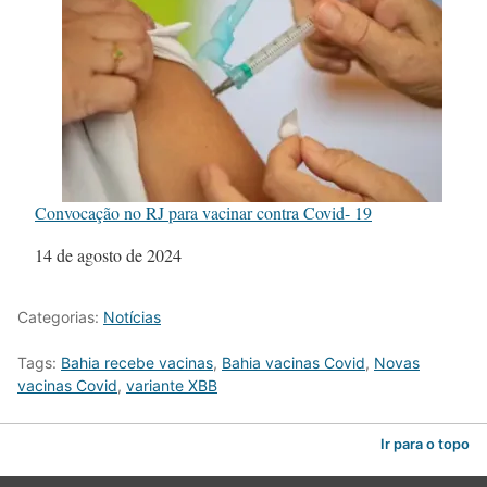
Convocação no RJ para vacinar contra Covid- 19
Data
14 de agosto de 2024
Categorias:
Notícias
Tags:
Bahia recebe vacinas
,
Bahia vacinas Covid
,
Novas
vacinas Covid
,
variante XBB
Ir para o topo